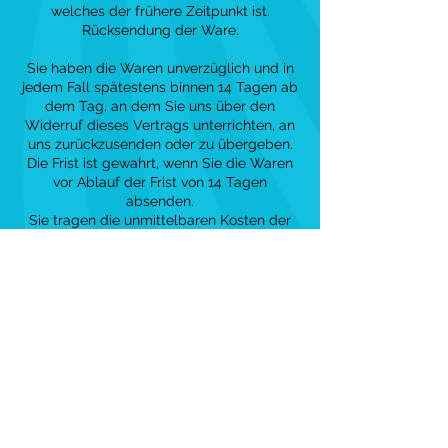
welches der frühere Zeitpunkt ist.
Rücksendung der Ware.
Sie haben die Waren unverzüglich und in
jedem Fall spätestens binnen 14 Tagen ab
dem Tag, an dem Sie uns über den
Widerruf dieses Vertrags unterrichten, an
uns zurückzusenden oder zu übergeben.
Die Frist ist gewahrt, wenn Sie die Waren
vor Ablauf der Frist von 14 Tagen
absenden.
Sie tragen die unmittelbaren Kosten der
Rücksendung der Waren.
Sie müssen für einen etwaigen Wertverlust
der Waren nur aufkommen, wenn dieser
Wertverlust auf einen zur Prüfung der
Beschaffenheit, Eigenschaften und
Funktionsweise der Waren nicht
notwendigen Umgang zurückzuführen ist.
Muster-Widerrufsformular
(Wenn Sie den Vertrag widerrufen wollen,
dann füllen Sie bitte dieses Formular aus