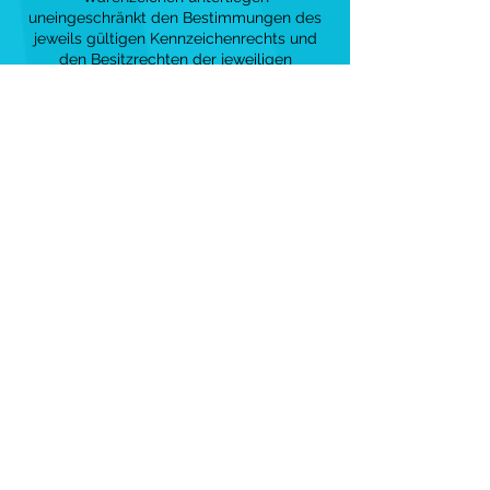
uneingeschränkt den Bestimmungen des
jeweils gültigen Kennzeichenrechts und
den Besitzrechten der jeweiligen
eingetragenen Eigentümer. Allein
aufgrund der bloßen Nennung ist nicht der
Schluss zu ziehen, dass Markenzeichen
nicht durch Rechte Dritter geschützt sind!
Das Copyright für veröffentlichte, vom
Autor selbst erstellte Objekte bleibt allein
beim Autor der Seiten. Eine
Vervielfältigung oder Verwendung solcher
Grafiken, Tondokumente, Videosequenzen
und Texte in anderen elektronischen oder
gedruckten Publikationen ist ohne
ausdrückliche Zustimmung des Autors
nicht gestattet.
4. Datenschutz
Unsere Datenschutzpraxis steht im
Einklang mit dem
Bundesdatenschutzgesetz (BDSG) sowie
dem Telemediengesetz (TMG). Die
Datenschutzbestimmungen des