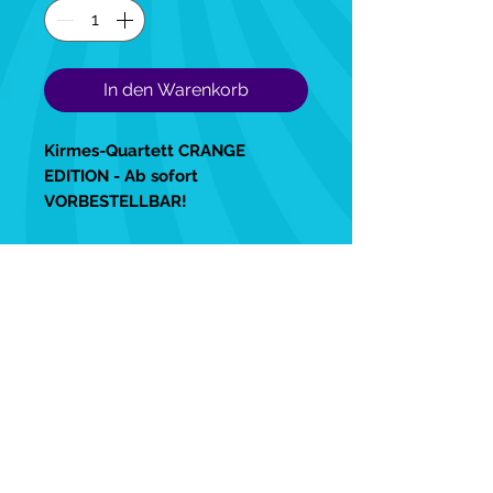
In den Warenkorb
Kirmes-Quartett CRANGE
EDITION - Ab sofort
VORBESTELLBAR!
Die Auslieferung erfolgt
vorrausichtlich zum Start der
Cranger Kirmes 2026.
Mit deiner Bestellung sicherst du
dir eines der limitierten Exemplare
aus der ersten Auflage.
Produktdetails